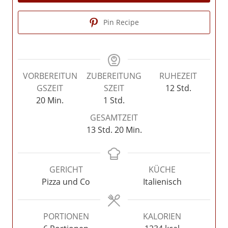
Pin Recipe
VORBEREITUN
ZUBEREITUNG
RUHEZEIT
Stunden
GSZEIT
SZEIT
12
Std.
Minuten
Stunde
20
Min.
1
Std.
GESAMTZEIT
Stunden
Minuten
13
Std.
20
Min.
GERICHT
KÜCHE
Pizza und Co
Italienisch
PORTIONEN
KALORIEN