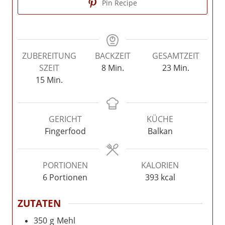
Pin Recipe
ZUBEREITUNG
BACKZEIT
GESAMTZEIT
Minuten
Minuten
SZEIT
8
Min.
23
Min.
Minuten
15
Min.
GERICHT
KÜCHE
Fingerfood
Balkan
PORTIONEN
KALORIEN
6
Portionen
393
kcal
ZUTATEN
350
g
Mehl