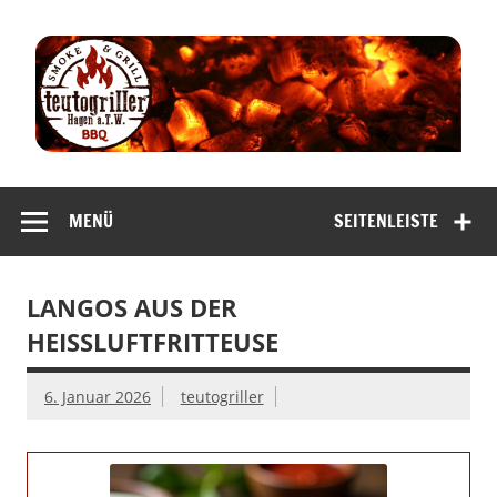
Zum
Inhalt
springen
teutogriller |
smoke & grill
MENÜ
SEITENLEISTE
bbq
LANGOS AUS DER
HEISSLUFTFRITTEUSE
6. Januar 2026
teutogriller