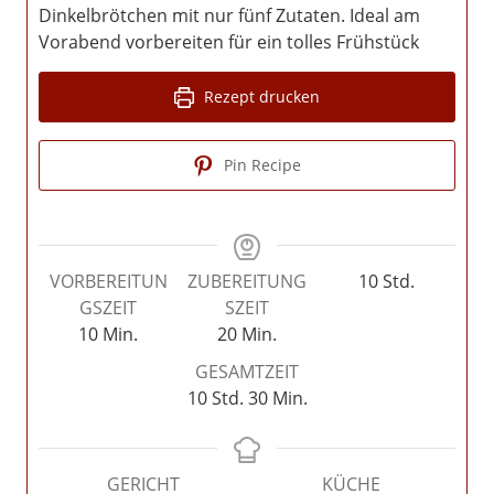
Dinkelbrötchen mit nur fünf Zutaten. Ideal am
Vorabend vorbereiten für ein tolles Frühstück
Rezept drucken
Pin Recipe
Stunden
VORBEREITUN
ZUBEREITUNG
10
Std.
GSZEIT
SZEIT
Minuten
Minuten
10
Min.
20
Min.
GESAMTZEIT
Stunden
Minuten
10
Std.
30
Min.
GERICHT
KÜCHE