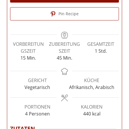
Pin Recipe
VORBEREITUN
ZUBEREITUNG
GESAMTZEIT
Stunde
GSZEIT
SZEIT
1
Std.
Minuten
Minuten
15
Min.
45
Min.
GERICHT
KÜCHE
Vegetarisch
Afrikanisch, Arabisch
PORTIONEN
KALORIEN
4
Personen
440
kcal
ZUTATEN