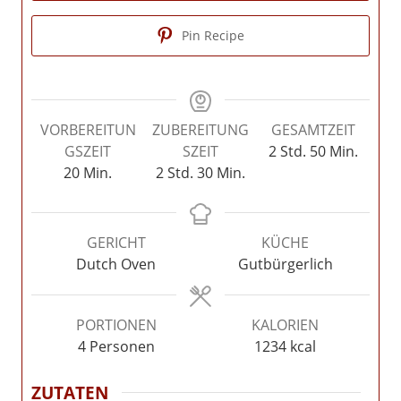
Pin Recipe
VORBEREITUN
ZUBEREITUNG
GESAMTZEIT
Stunden
Minuten
GSZEIT
SZEIT
2
Std.
50
Min.
Minuten
Stunden
Minuten
20
Min.
2
Std.
30
Min.
GERICHT
KÜCHE
Dutch Oven
Gutbürgerlich
PORTIONEN
KALORIEN
4
Personen
1234
kcal
ZUTATEN