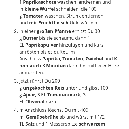
1
Paprikaschote
waschen, entkernen und
in
kleine Würfel
schneiden, die 100
g
Tomaten
waschen, Strunk entfernen
und
mit Fruchtfleisch
klein
würfeln.
In einer
großen Pfanne
erhitzt Du 30
g
Butter
bis sie schäumt, dann 1
EL
Paprikapulver
hinzufügen und kurz
anrösten bis es duftet. Im
Anschluss
Paprika
,
Tomaten
,
Zwiebel
und
K
noblauch
3 Minuten
darin bei mittlerer Hitze
andünsten.
Jetzt rührst Du 200
g
ungekochten
Reis
unter und gibst 100
g
Ajvar
, 3 EL
Tomatenmark,
3
EL
Olivenöl
dazu.
m Anschluss löschst Du mit 400
ml
Gemüsebrühe
ab und würzt mit 1/2
TL
Salz
und 1 Messerspitze
schwarzem