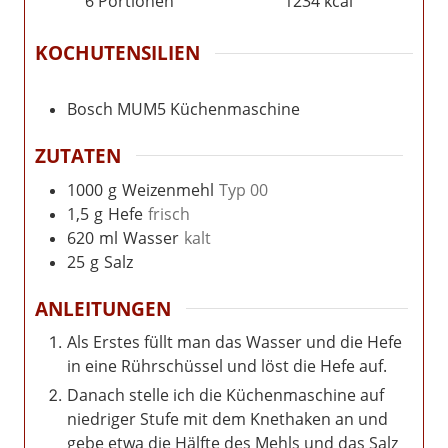
6
Portionen
1234
kcal
KOCHUTENSILIEN
Bosch MUM5 Küchenmaschine
ZUTATEN
1000
g
Weizenmehl
Typ 00
1,5
g
Hefe
frisch
620
ml
Wasser
kalt
25
g
Salz
ANLEITUNGEN
Als Erstes füllt man das Wasser und die Hefe
in eine Rührschüssel und löst die Hefe auf.
Danach stelle ich die Küchenmaschine auf
niedriger Stufe mit dem Knethaken an und
gebe etwa die Hälfte des Mehls und das Salz