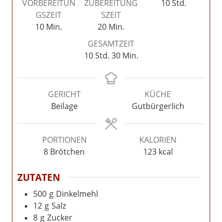
Stunden
VORBEREITUN
ZUBEREITUNG
10
Std.
GSZEIT
SZEIT
Minuten
Minuten
10
Min.
20
Min.
GESAMTZEIT
Stunden
Minuten
10
Std.
30
Min.
GERICHT
KÜCHE
Beilage
Gutbürgerlich
PORTIONEN
KALORIEN
8
Brötchen
123
kcal
ZUTATEN
500
g
Dinkelmehl
12
g
Salz
8
g
Zucker