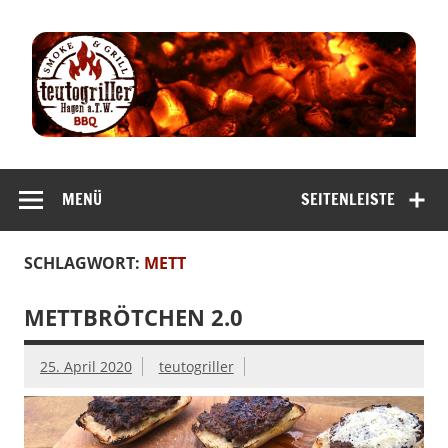
Zum
Inhalt
springen
teutogriller |
smoke & grill
MENÜ
SEITENLEISTE
bbq
SCHLAGWORT:
METT
METTBRÖTCHEN 2.0
25. April 2020
teutogriller