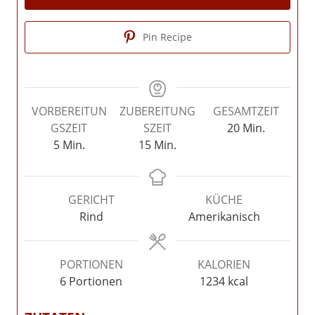
Pin Recipe
VORBEREITUN
ZUBEREITUNG
GESAMTZEIT
Minuten
GSZEIT
SZEIT
20
Min.
Minuten
Minuten
5
Min.
15
Min.
GERICHT
KÜCHE
Rind
Amerikanisch
PORTIONEN
KALORIEN
6
Portionen
1234
kcal