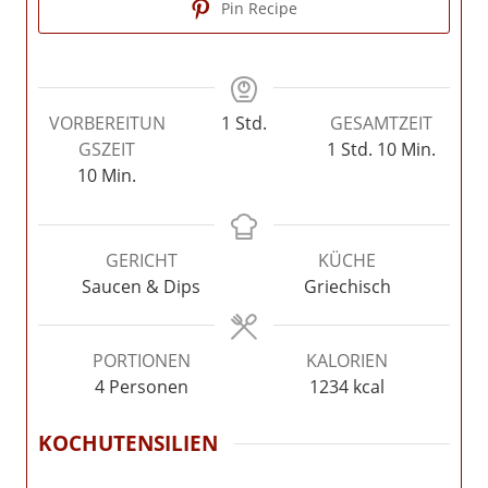
Pin Recipe
Stunde
VORBEREITUN
1
Std.
GESAMTZEIT
Stunde
Minuten
GSZEIT
1
Std.
10
Min.
Minuten
10
Min.
GERICHT
KÜCHE
Saucen & Dips
Griechisch
PORTIONEN
KALORIEN
4
Personen
1234
kcal
KOCHUTENSILIEN