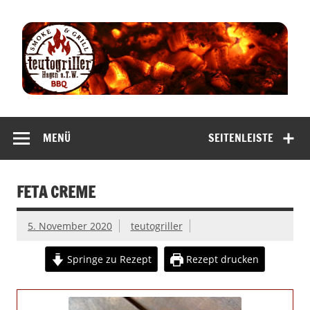
Zum
Inhalt
springen
teutogriller |
smoke & grill
MENÜ
SEITENLEISTE
bbq
FETA CREME
5. November 2020
teutogriller
Springe zu Rezept
Rezept drucken