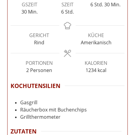
Stunden
Minuten
GSZEIT
SZEIT
6
Std.
30
Min.
Minuten
Stunden
30
Min.
6
Std.
GERICHT
KÜCHE
Rind
Amerikanisch
PORTIONEN
KALORIEN
2
Personen
1234
kcal
KOCHUTENSILIEN
Gasgrill
Räucherbox mit Buchenchips
Grillthermometer
ZUTATEN