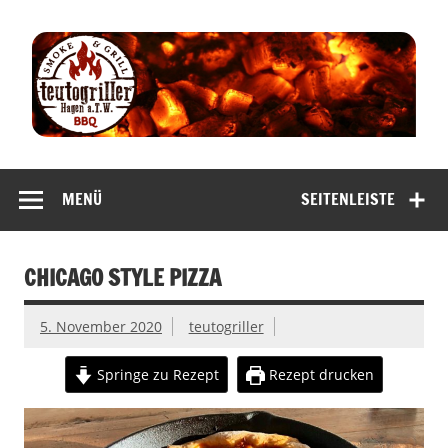
Zum
Inhalt
springen
teutogriller |
smoke & grill
MENÜ
SEITENLEISTE
bbq
CHICAGO STYLE PIZZA
5. November 2020
teutogriller
Springe zu Rezept
Rezept drucken